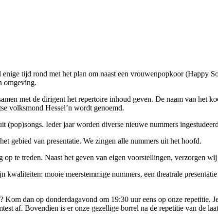
al enige tijd rond met het plan om naast een vrouwenpopkoor (Happy 
en omgeving.
samen met de dirigent het repertoire inhoud geven. De naam van het 
entse volksmond Hessel’n wordt genoemd.
 uit (pop)songs. Ieder jaar worden diverse nieuwe nummers ingestudeerd
et gebied van presentatie. We zingen alle nummers uit het hoofd.
g op te treden. Naast het geven van eigen voorstellingen, verzorgen wi
kwaliteiten: mooie meerstemmige nummers, een theatrale presentatie en
ijd? Kom dan op donderdagavond om 19:30 uur eens op onze repetitie. Je 
est af. Bovendien is er onze gezellige borrel na de repetitie van de la