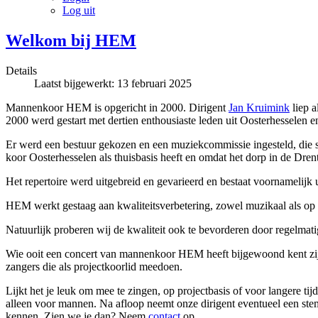
Log uit
Welkom bij HEM
Details
Laatst bijgewerkt: 13 februari 2025
Mannenkoor HEM is opgericht in 2000. Dirigent
Jan Kruimink
liep 
2000 werd gestart met dertien enthousiaste leden uit Oosterhesselen 
Er werd een bestuur gekozen en een muziekcommissie ingesteld, die 
koor Oosterhesselen als thuisbasis heeft en omdat het dorp in de Dr
Het repertoire werd uitgebreid en gevarieerd en bestaat voornamelijk
HEM werkt gestaag aan kwaliteitsverbetering, zowel muzikaal als op h
Natuurlijk proberen wij de kwaliteit ook te bevorderen door regelmati
Wie ooit een concert van mannenkoor HEM heeft bijgewoond kent zijn 
zangers die als projectkoorlid meedoen.
Lijkt het je leuk om mee te zingen, op projectbasis of voor langere t
alleen voor mannen. Na afloop neemt onze dirigent eventueel een stemt
kennen. Zien we je dan? Neem
contact
op.